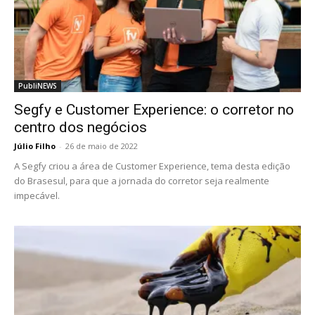
PubliNEWS
Segfy e Customer Experience: o corretor no
centro dos negócios
Júlio Filho
-
26 de maio de 2022
A Segfy criou a área de Customer Experience, tema desta edição
do Brasesul, para que a jornada do corretor seja realmente
impecável.