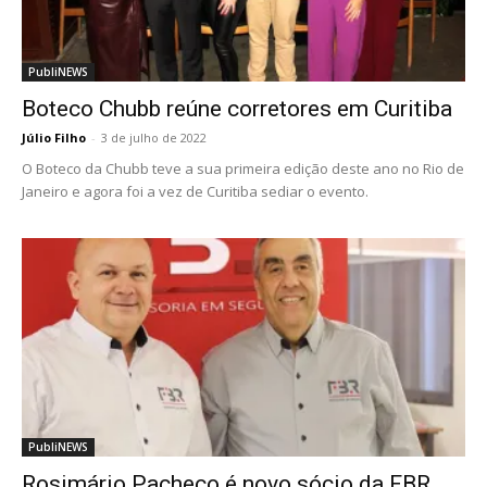
PubliNEWS
Boteco Chubb reúne corretores em Curitiba
Júlio Filho
-
3 de julho de 2022
O Boteco da Chubb teve a sua primeira edição deste ano no Rio de
Janeiro e agora foi a vez de Curitiba sediar o evento.
PubliNEWS
Rosimário Pacheco é novo sócio da FBR