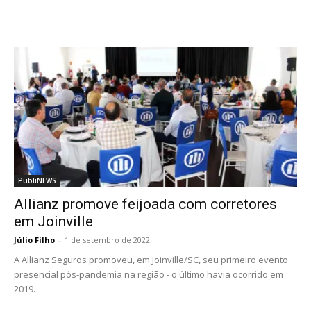
PubliNEWS
Allianz promove feijoada com corretores
em Joinville
Júlio Filho
-
1 de setembro de 2022
A Allianz Seguros promoveu, em Joinville/SC, seu primeiro evento
presencial pós-pandemia na região - o último havia ocorrido em
2019.