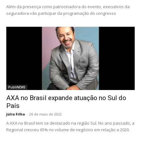
Além da presença como patrocinadora do evento, executivos da
seguradora vão participar da programação do congresso
PubliNEWS
AXA no Brasil expande atuação no Sul do
País
Júlio Filho
-
26 de maio de 2022
A AXA no Brasil tem se destacado na região Sul. No ano passado, a
Regional cresceu 65% no volume de negócios em relação a 2020.