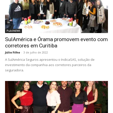
PubliNEWS
SulAmérica e Órama promovem evento com
corretores em Curitiba
Júlio Filho
-
3 de julho de 2022
A SulAmérica Seguros apresentou o IndicaSAS, solução de
investimento da companhia aos corretores parceiros da
seguradora.