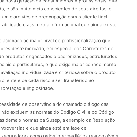
l da nova geração de consumidores e profissionais, que
, e são muito mais conscientes de seus direitos, e
 um claro viés de preocupação com o cliente final,
abilidade e assimetria informacional que ainda existe.
lacionado ao maior nível de profissionalização que
adores deste mercado, em especial dos Corretores de
 de produtos engessados e padronizados, estruturados
ciais e particulares, o que exige maior conhecimento
avaliação individualizada e criteriosa sobre o produto
cliente e de cada risco a ser transferido ao
rpretação e litigiosidade.
ecessidade de observância do chamado diálogo das
s não excluem as normas do Código Civil e do Código
as demais normas da Susep, a exemplo da Resolução
ntrovérsias e que ainda está em fase de
s seguradores como pelos intermediários responsáveis