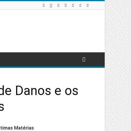
de Danos e os
s
ltimas Matérias