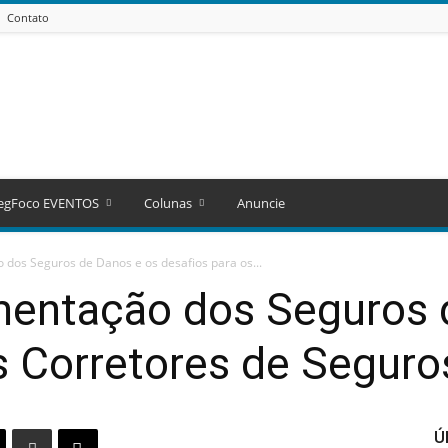
Contato
egFoco EVENTOS
Colunas
Anuncie
dos Seguros de Danos e os desafios para os...
entação dos Seguros 
s Corretores de Seguro
Ú