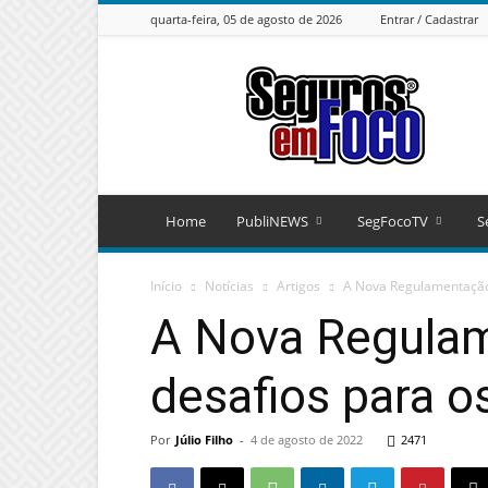
quarta-feira, 05 de agosto de 2026
Entrar / Cadastrar
Seguros
em
Foco
Home
PubliNEWS
SegFocoTV
S
Início
Notícias
Artigos
A Nova Regulamentação 
A Nova Regulam
desafios para o
Por
Júlio Filho
-
4 de agosto de 2022
2471