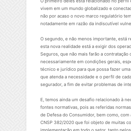
O primeiro deles está relacionado no perfi
vivem em um mundo globalizado e conectado
não por acaso o novo marco regulatório tem
notadamente em razão da indiscutível vulner
O segundo, e não menos importante, está re
esta nova realidade está a exigir dos oper
Seguros, que não mais farão a contratação
necessariamente em condições gerais, espe
técnico e jurídico para que possa fazer uma 
que atenda a necessidade e o perfil de cada 
segurador, a fim de evitar problemas de inte
E, temos ainda um desafio relacionado à n
fontes normativas, pois as referidas norma
de Defesa do Consumidor, bem como, com 
CNSP 382/2020 que foi objeto de muitas co
implementação em todo o setor, tanto pelo