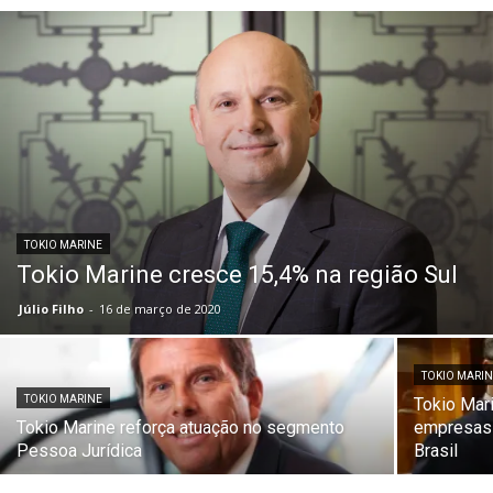
TOKIO MARINE
Tokio Marine cresce 15,4% na região Sul
Júlio Filho
-
16 de março de 2020
TOKIO MARI
TOKIO MARINE
Tokio Mar
Tokio Marine reforça atuação no segmento
empresas 
Pessoa Jurídica
Brasil