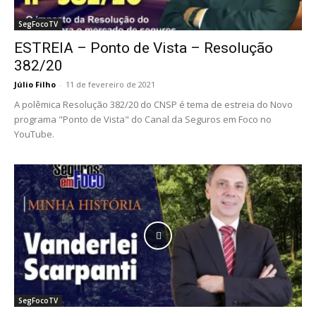
SegFocoTV
ESTREIA – Ponto de Vista – Resolução
382/20
Júlio Filho
-
11 de fevereiro de 2021
A polêmica Resolução 382/20 do CNSP é tema de estreia do Novo
programa "Ponto de Vista" do Canal da Seguros em Foco no
YouTube.
SegFocoTV