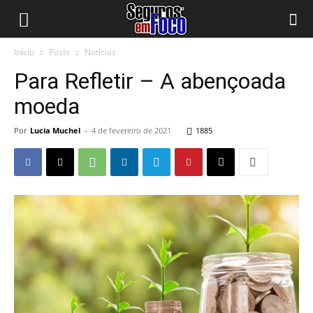
Início
Posts
Notícias
Para Refletir – A abençoada
moeda
Por
Lucia Muchel
-
4 de fevereiro de 2021
1885