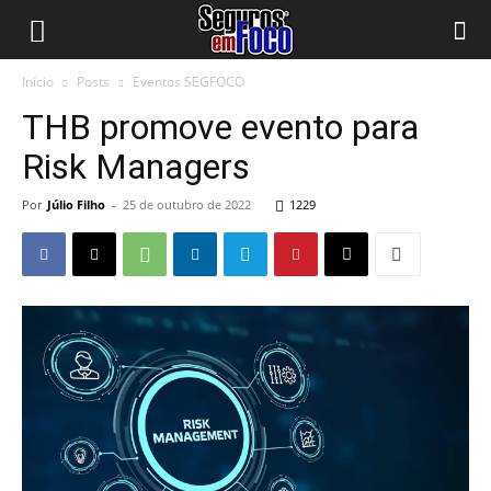
Início
Posts
Eventos SEGFOCO
THB promove evento para
Risk Managers
Por
Júlio Filho
-
25 de outubro de 2022
1229