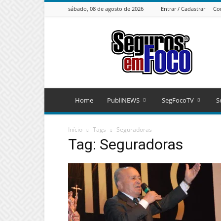
sábado, 08 de agosto de 2026
Entrar / Cadastrar
Co
Seguros
em
Foco
Home
PubliNEWS
SegFocoTV
S
Início
Tags
Seguradoras
Tag: Seguradoras