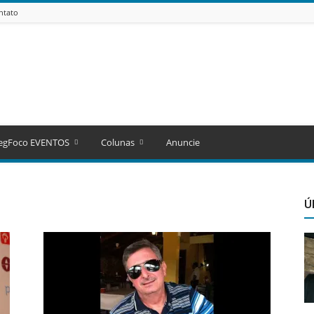
ntato
egFoco EVENTOS
Colunas
Anuncie
Ú