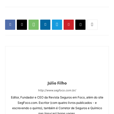
Editor, Fundador e CEO da Revista Seguros em Foco, além do site
SegFoco.com. Escritor (com quatro livros publicados - e
escrevendo o quinto), também é Corretor de Seguros e Químico
nas (poucas) horas vagas.
Últimas Matérias
Nota de Falecimento – João Gilberto
Possiede
20 de maio de 2026
Notícias
Conflitos globais elevam papel
estratégico do seguro de crédito
19 de maio de 2026
Notícias