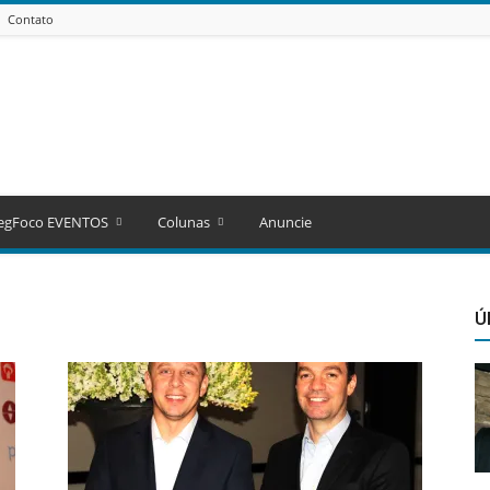
Contato
egFoco EVENTOS
Colunas
Anuncie
Ú