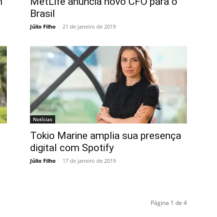
m
MetLife anuncia novo CFO para o
Brasil
Júlio Filho
-
21 de janeiro de 2019
Notícias
Tokio Marine amplia sua presença
digital com Spotify
Júlio Filho
-
17 de janeiro de 2019
Página 1 de 4