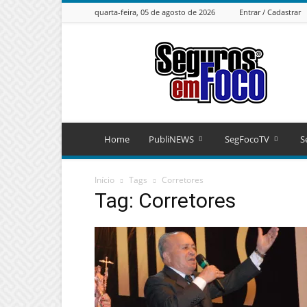
quarta-feira, 05 de agosto de 2026
Entrar / Cadastrar
Seguros
em
Foco
Home
PubliNEWS
SegFocoTV
S
Início
Tags
Corretores
Tag: Corretores