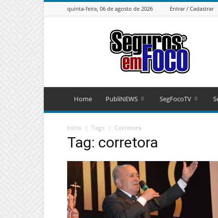
quinta-feira, 06 de agosto de 2026
Entrar / Cadastrar
Seguros
em
Foco
Home
PubliNEWS
SegFocoTV
S
Início
Tags
Corretora
Tag: corretora