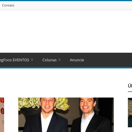
Contato
egFoco EVENTOS
Colunas
Anuncie
Ú