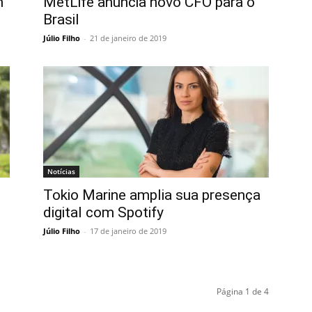
m
MetLife anuncia novo CFO para o
Brasil
Júlio Filho
-
21 de janeiro de 2019
Notícias
Tokio Marine amplia sua presença
digital com Spotify
Júlio Filho
-
17 de janeiro de 2019
Página 1 de 4