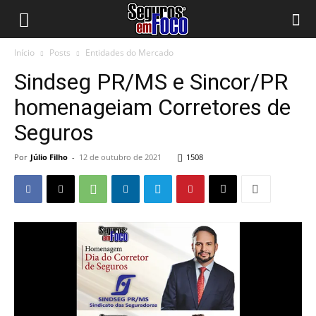
Início
Posts
Entidades do Mercado
Sindseg PR/MS e Sincor/PR
homenageiam Corretores de
Seguros
Por
Júlio Filho
-
12 de outubro de 2021
1508