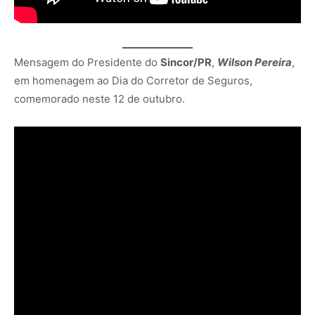
Mensagem do Presidente do
Sincor/PR
,
Wilson Pereira
,
em homenagem ao Dia do Corretor de Seguros,
comemorado neste 12 de outubro.