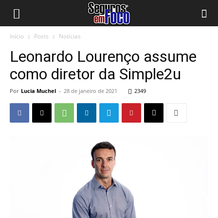
Início
Posts
Notícias
Leonardo Lourenço assume
como diretor da Simple2u
Por
Lucia Muchel
-
28 de janeiro de 2021
2349