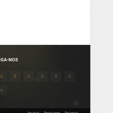
IGA-NOS
Anuncie
NewsLetter
Parceiros