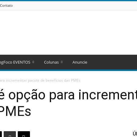
Contato
egFoco EVENTOS
Colunas
Anuncie
ara incrementar pacote de benefícios das PMEs
é opção para incremen
 PMEs
Ú