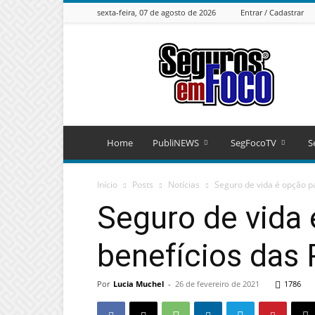
sexta-feira, 07 de agosto de 2026
Entrar / Cadastrar
Seguros
em
Foco
Home
PubliNEWS
SegFocoTV
S
Início
Posts
Notícias
Seguro de vida é opção p
Seguro de vida 
benefícios das
Por
Lucia Muchel
-
26 de fevereiro de 2021
1786