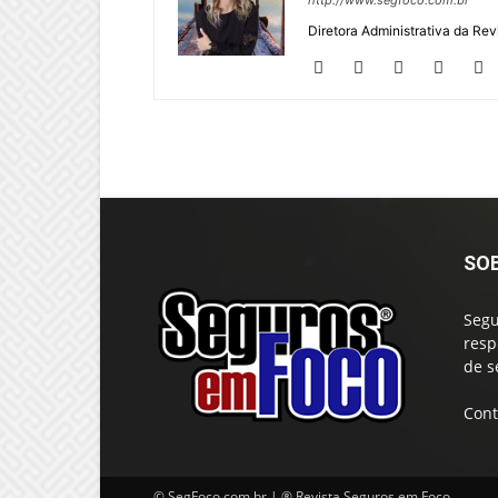
http://www.segfoco.com.br
Diretora Administrativa da Re
SO
Segu
resp
de s
Cont
© SegFoco.com.br | ® Revista Seguros em Foco