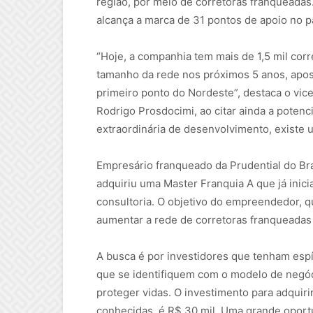
região, por meio de corretoras franqueadas.
alcança a marca de 31 pontos de apoio no p
“Hoje, a companhia tem mais de 1,5 mil corr
tamanho da rede nos próximos 5 anos, apost
primeiro ponto do Nordeste”, destaca o vice
Rodrigo Prosdocimi, ao citar ainda a poten
extraordinária de desenvolvimento, existe 
Empresário franqueado da Prudential do Bra
adquiriu uma Master Franquia A que já inic
consultoria. O objetivo do empreendedor, q
aumentar a rede de corretoras franqueadas
A busca é por investidores que tenham espí
que se identifiquem com o modelo de negóci
proteger vidas. O investimento para adquir
conhecidas, é R$ 30 mil. Uma grande opor