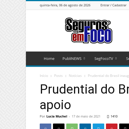
quinta-feira, 06 de agosto de 2026
Entrar / Cadastrar
Seguros
em
Foco
Home
PubliNEWS
SegFocoTV
S
Início
Posts
Notícias
Prudential do Brasil inau
Prudential do B
apoio
Por
Lucia Muchel
-
17 de maio de 2021
1410