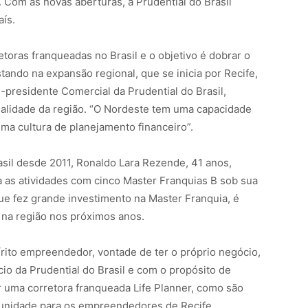
 Com as novas aberturas, a Prudential do Brasil
aís.
etoras franqueadas no Brasil e o objetivo é dobrar o
ando na expansão regional, que se inicia por Recife,
-presidente Comercial da Prudential do Brasil,
cialidade da região. “O Nordeste tem uma capacidade
uma cultura de planejamento financeiro”.
sil desde 2011, Ronaldo Lara Rezende, 41 anos,
ia as atividades com cinco Master Franquias B sob sua
ue fez grande investimento na Master Franquia, é
 na região nos próximos anos.
rito empreendedor, vontade de ter o próprio negócio,
o da Prudential do Brasil e com o propósito de
ir uma corretora franqueada Life Planner, como são
tunidade para os empreendedores de Recife.