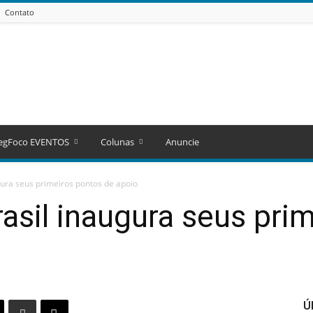
Contato
egFoco EVENTOS
Colunas
Anuncie
gura seus primeiros pontos de apoio
rasil inaugura seus pri
Ú