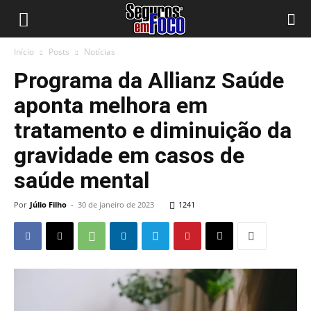
Início
Posts
Notícias
Programa da Allianz Saúde
aponta melhora em
tratamento e diminuição da
gravidade em casos de
saúde mental
Por
Júlio Filho
-
30 de janeiro de 2023
1241