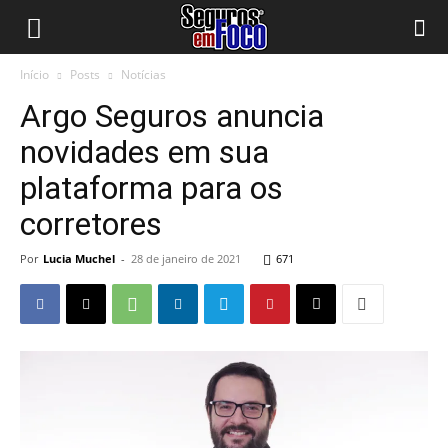
Início
Posts
Notícias
Argo Seguros anuncia
novidades em sua
plataforma para os
corretores
Por
Lucia Muchel
-
28 de janeiro de 2021
671