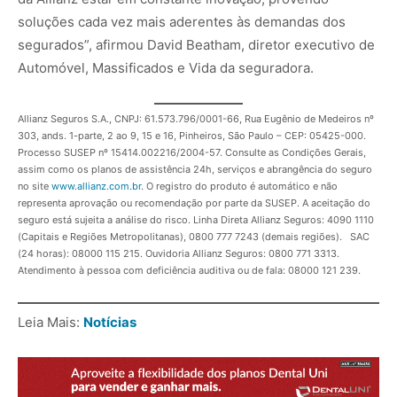
soluções cada vez mais aderentes às demandas dos
segurados”, afirmou David Beatham, diretor executivo de
Automóvel, Massificados e Vida da seguradora.
Allianz Seguros S.A., CNPJ: 61.573.796/0001-66, Rua Eugênio de Medeiros nº
303, ands. 1-parte, 2 ao 9, 15 e 16, Pinheiros, São Paulo – CEP: 05425-000.
Processo SUSEP nº 15414.002216/2004-57. Consulte as Condições Gerais,
assim como os planos de assistência 24h, serviços e abrangência do seguro
no site
www.allianz.com.br
. O registro do produto é automático e não
representa aprovação ou recomendação por parte da SUSEP. A aceitação do
seguro está sujeita a análise do risco. Linha Direta Allianz Seguros: 4090 1110
(Capitais e Regiões Metropolitanas), 0800 777 7243 (demais regiões). SAC
(24 horas): 08000 115 215. Ouvidoria Allianz Seguros: 0800 771 3313.
Atendimento à pessoa com deficiência auditiva ou de fala: 08000 121 239.
Leia Mais:
Notícias