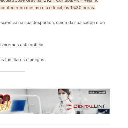
icolau José Gravina, 292 – Curitiba/PR – Veja no
contecer no mesmo dia e local, às 15:30 horas.
ciência na sua despedida, cuide da sua saúde e de
izaremos esta notícia.
s familiares e amigos.