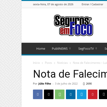
sexta-feira, 07 de agosto de 2026
Entrar / Cadastrar
Seguros
em
Foco
Home
PubliNEWS
SegFocoTV
S
Início
Posts
Notícias
Nota de Falecimento – Lui
Nota de Falecim
Por
Júlio Filho
-
3 de julho de 2022
2690