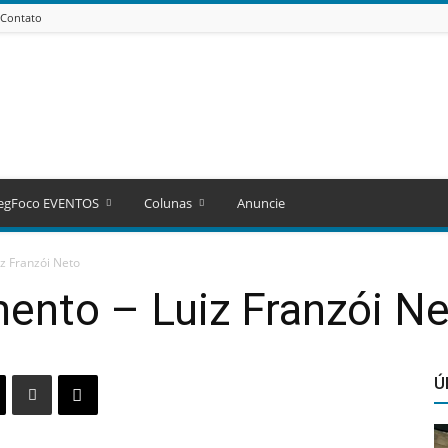
Contato
egFoco EVENTOS
Colunas
Anuncie
z Franzói Neto
ento – Luiz Franzói N
Ú