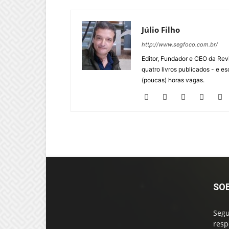
Júlio Filho
http://www.segfoco.com.br/
Editor, Fundador e CEO da Rev
quatro livros publicados - e 
(poucas) horas vagas.
SO
Segu
resp