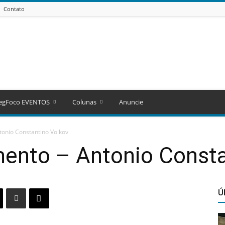
Contato
egFoco EVENTOS
Colunas
Anuncie
tonio Constantino Volkov
mento – Antonio Consta
Ú