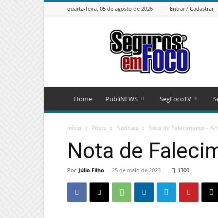
quarta-feira, 05 de agosto de 2026
Entrar / Cadastrar
Seguros
em
Foco
Home
PubliNEWS
SegFocoTV
S
Início
Posts
Notícias
Nota de Falecimento – An
Nota de Faleci
Por
Júlio Filho
-
25 de maio de 2023
1300