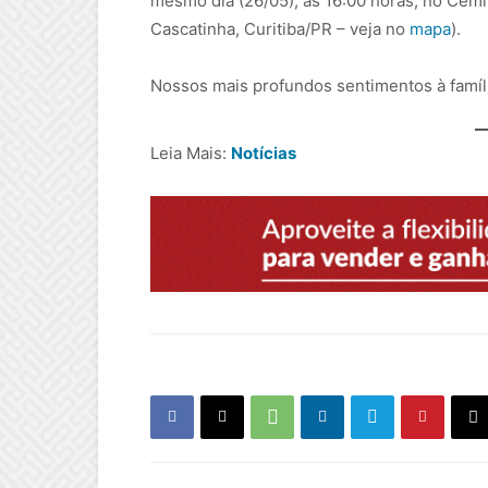
mesmo dia (26/05), às 16:00 horas, no Cemi
Cascatinha, Curitiba/PR – veja no
mapa
).
Nossos mais profundos sentimentos à famíl
Leia Mais:
Notícias