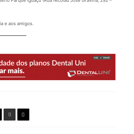
tério Parque Iguaçu (Rua Nicolau José Gravina, 292 –
ia e aos amigos.