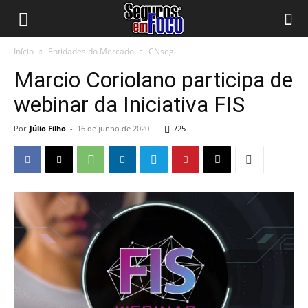
Início
Entidades do Mercado
CNseg
Marcio Coriolano participa de
webinar da Iniciativa FIS
Por
Júlio Filho
-
16 de junho de 2020
725