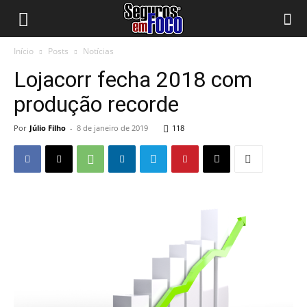
Início
Posts
Notícias
Lojacorr fecha 2018 com
produção recorde
Por
Júlio Filho
-
8 de janeiro de 2019
118