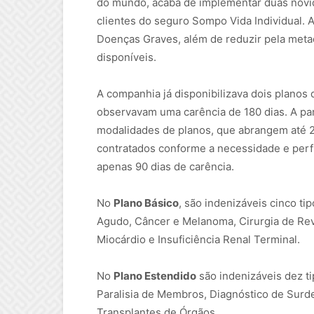
do mundo, acaba de implementar duas novi
clientes do seguro Sompo Vida Individual.
Doenças Graves, além de reduzir pela meta
disponíveis.
A companhia já disponibilizava dois plano
observavam uma carência de 180 dias. A par
modalidades de planos, que abrangem até 2
contratados conforme a necessidade e perfi
apenas 90 dias de carência.
No
Plano Básico
, são indenizáveis cinco t
Agudo, Câncer e Melanoma, Cirurgia de Rev
Miocárdio e Insuficiência Renal Terminal.
No
Plano Estendido
são indenizáveis dez t
Paralisia de Membros, Diagnóstico de Surde
Transplantes de Órgãos.