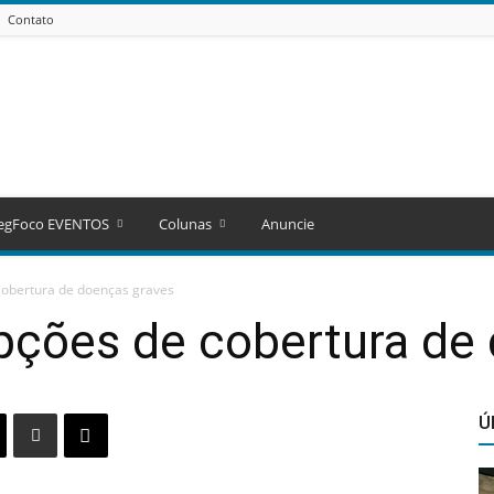
Contato
egFoco EVENTOS
Colunas
Anuncie
obertura de doenças graves
ções de cobertura de 
Ú