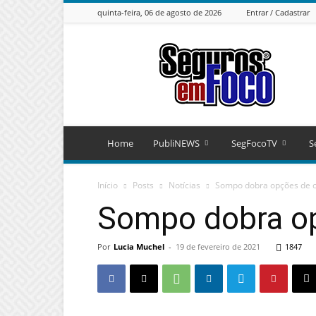
quinta-feira, 06 de agosto de 2026
Entrar / Cadastrar
Seguros
em
Foco
Home
PubliNEWS
SegFocoTV
S
Início
Posts
Notícias
Sompo dobra opções de c
Sompo dobra op
Por
Lucia Muchel
-
19 de fevereiro de 2021
1847