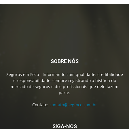
Contato:
contato@segfoco.com.br
SIGA-NOS
Anuncie
NewsLetter
Parceiros
© SegFoco.com.br | ® Revista Seguros em Foco