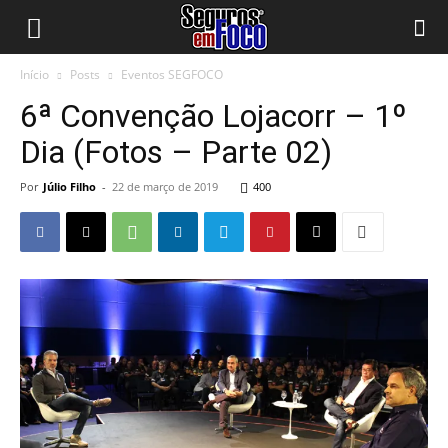
Início
Posts
Eventos SEGFOCO
6ª Convenção Lojacorr – 1º
Dia (Fotos – Parte 02)
Por
Júlio Filho
-
22 de março de 2019
400