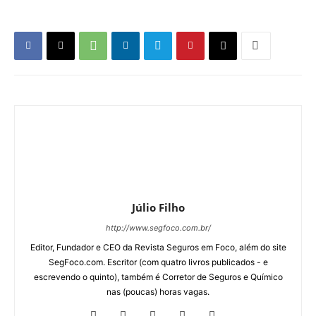
Editor, Fundador e CEO da Revista Seguros em Foco, além do site
SegFoco.com. Escritor (com quatro livros publicados - e
escrevendo o quinto), também é Corretor de Seguros e Químico
nas (poucas) horas vagas.
Últimas Matérias
Nota de Falecimento – João Gilberto
Possiede
20 de maio de 2026
Notícias
Conflitos globais elevam papel
estratégico do seguro de crédito
19 de maio de 2026
Notícias