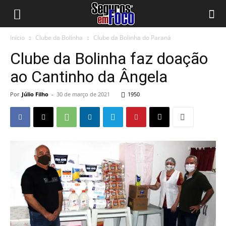
Início
Clube da Bolinha
Clube da Bolinha do Paraná
Clube da Bolinha faz doação
ao Cantinho da Ângela
Por
Júlio Filho
-
30 de março de 2021
1950