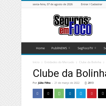
sexta-feira, 07 de agosto de 2026
Entrar / Cadastrar
Seguros
em
Foco
Home
PubliNEWS
SegFocoTV
S
Início
Entidades do Mercado
Clube da Bolinha
Clube da Bolinh
Por
Júlio Filho
-
21 de março de 2022
2813