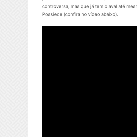
controversa, mas que já tem o aval até me
Possiede (confira no vídeo abaixo).