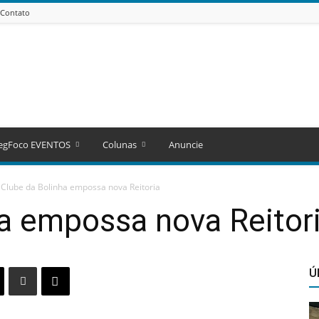
Contato
egFoco EVENTOS
Colunas
Anuncie
Clube da Bolinha empossa nova Reitoria
a empossa nova Reitor
Ú