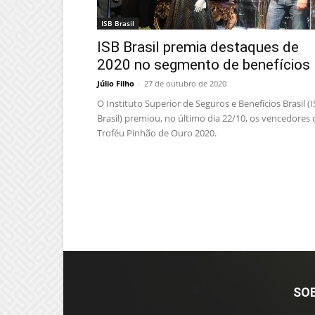
ISB Brasil
ISB Brasil premia destaques de
2020 no segmento de benefícios
Júlio Filho
-
27 de outubro de 2020
O Instituto Superior de Seguros e Benefícios Brasil (
Brasil) premiou, no último dia 22/10, os vencedores
Troféu Pinhão de Ouro 2020.
SO