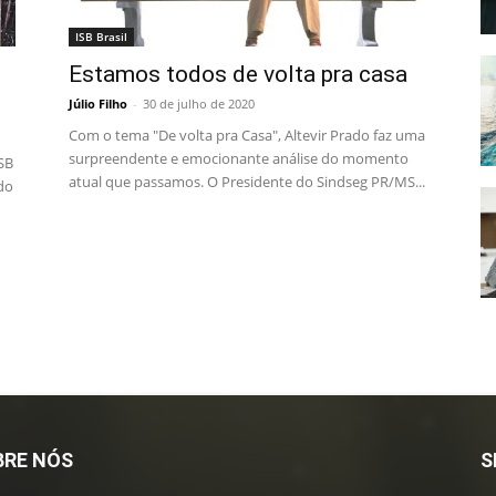
ISB Brasil
Estamos todos de volta pra casa
Júlio Filho
-
30 de julho de 2020
Com o tema "De volta pra Casa", Altevir Prado faz uma
surpreendente e emocionante análise do momento
ISB
atual que passamos. O Presidente do Sindseg PR/MS...
 do
BRE NÓS
S