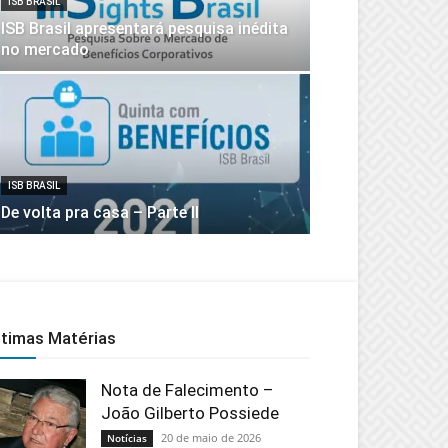
ISB BRASIL
ISB Brasil apresentará pesquisa inédita
no mercado
ISB BRASIL
De volta pra casa – Parte II
ltimas Matérias
Nota de Falecimento –
João Gilberto Possiede
20 de maio de 2026
Notícias