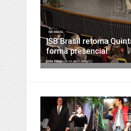
ISB BRASIL
ISB Brasil retoma Quin
forma presencial
Júlio Filho
-
4 de abril de 2022