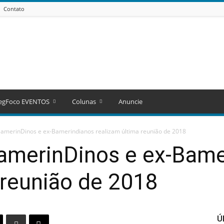
Contato
egFoco EVENTOS
Colunas
Anuncie
BamerinDinos e ex-Bamerindianos realizam última reunião de 2018
BamerinDinos e ex-Bame
 reunião de 2018
Ú