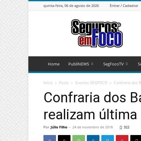
quinta-feira, 06 de agosto de 2026
Entrar / Cadastrar
Seguros
em
Foco
Home
PubliNEWS
SegFocoTV
S
Início
Posts
Eventos SEGFOCO
Confraria dos 
Confraria dos 
realizam última
Por
Júlio Filho
-
24 de novembro de 2018
322