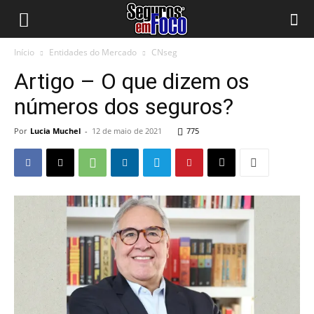
Início
Entidades do Mercado
CNseg
Artigo – O que dizem os
números dos seguros?
Por
Lucia Muchel
-
12 de maio de 2021
775