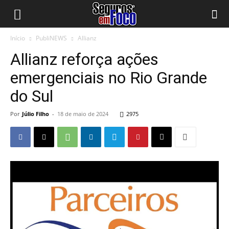
Início
PubliNEWS
Allianz
Allianz reforça ações
emergenciais no Rio Grande
do Sul
Por
Júlio Filho
-
18 de maio de 2024
2975