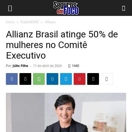
Início
PubliNEWS
Allianz
Allianz Brasil atinge 50% de
mulheres no Comitê
Executivo
Por
Júlio Filho
-
11 de abril de 2024
1440