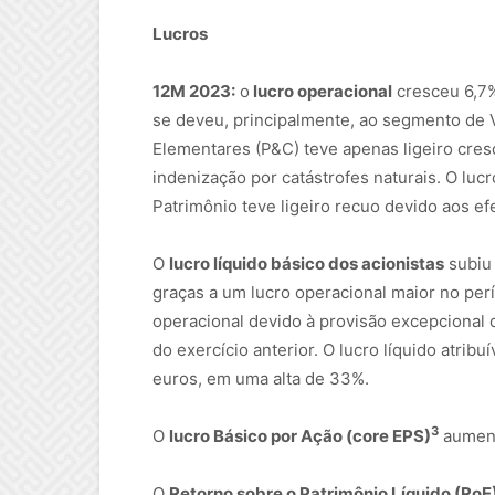
Lucros
12M 2023:
o
lucro operacional
cresceu 6,7% 
se deveu, principalmente, ao segmento de 
Elementares (P&C) teve apenas ligeiro cre
indenização por catástrofes naturais. O lu
Patrimônio teve ligeiro recuo devido aos e
O
lucro líquido básico dos acionistas
subiu 
graças a um lucro operacional maior no pe
operacional devido à provisão excepcional 
do exercício anterior. O lucro líquido atribu
euros, em uma alta de 33%.
3
O
lucro Básico por Ação (core EPS)
aument
O
Retorno sobre o Patrimônio Líquido (RoE