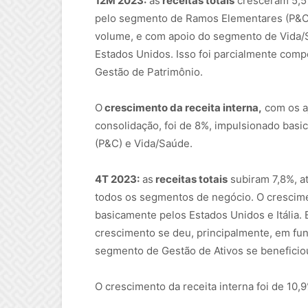
12M 2023:
as
receitas totais
cresceram 5,5%
pelo segmento de Ramos Elementares (P&C) 
volume, e com apoio do segmento de Vida/
Estados Unidos. Isso foi parcialmente com
Gestão de Patrimônio.
O
crescimento da receita interna,
com os aj
consolidação, foi de 8%, impulsionado ba
(P&C) e Vida/Saúde.
4T 2023:
as
receitas totais
subiram 7,8%, at
todos os segmentos de negócio. O crescim
basicamente pelos Estados Unidos e Itália
crescimento se deu, principalmente, em fun
segmento de Gestão de Ativos se benefici
O crescimento da receita interna foi de 10