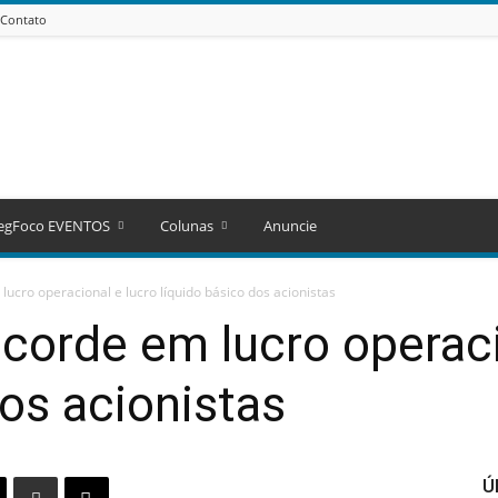
Contato
egFoco EVENTOS
Colunas
Anuncie
lucro operacional e lucro líquido básico dos acionistas
recorde em lucro operaci
dos acionistas
Ú