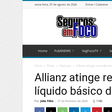
sexta-feira, 07 de agosto de 2026
Entrar / Cadastrar
Seguros
em
Foco
Home
PubliNEWS
SegFocoTV
S
Início
Posts
Notícias
Allianz atinge recorde em 
Allianz atinge 
líquido básico 
Por
Júlio Filho
-
27 de fevereiro de 2024
1166