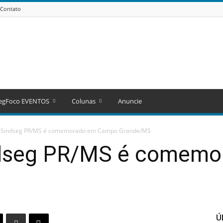
Contato
egFoco EVENTOS
Colunas
Anuncie
o Sindseg PR/MS é comemorado em Campo Grande/MS
ndseg PR/MS é comem
Ú