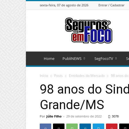
sexta-feira, 07 de agosto de 2026
Entrar / Cadastrar
Seguros
em
Foco
Home
PubliNEWS
SegFocoTV
S
Início
Posts
Entidades do Mercado
98 anos d
98 anos do Si
Grande/MS
Por
Júlio Filho
-
29 de setembro de 2022
3078