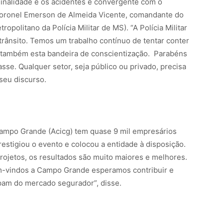
iminalidade e os acidentes é convergente com o
 coronel Emerson de Almeida Vicente, comandante do
litano da Polícia Militar de MS). “A Polícia Militar
trânsito. Temos um trabalho contínuo de tentar conter
m também esta bandeira de conscientização. Parabéns
sse. Qualquer setor, seja público ou privado, precisa
seu discurso.
ampo Grande (Acicg) tem quase 9 mil empresários
estigiou o evento e colocou a entidade à disposição.
ojetos, os resultados são muito maiores e melhores.
em-vindos a Campo Grande esperamos contribuir e
pam do mercado segurador”, disse.