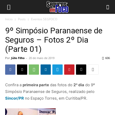
Início
Posts
Eventos SEGFOCO
9º Simpósio Paranaense de
Seguros – Fotos 2º Dia
(Parte 01)
Por
Júlio Filho
-
20 de maio de 2019
606
Confira a
primeira parte
das fotos do
2º dia
do 9º
Simpósio Paranaense de Seguros, realizado pelo
Sincor/PR
no Espaço Torres, em Curitiba/PR.