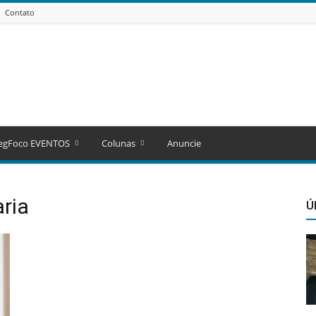
Contato
egFoco EVENTOS
Colunas
Anuncie
ria
Ú