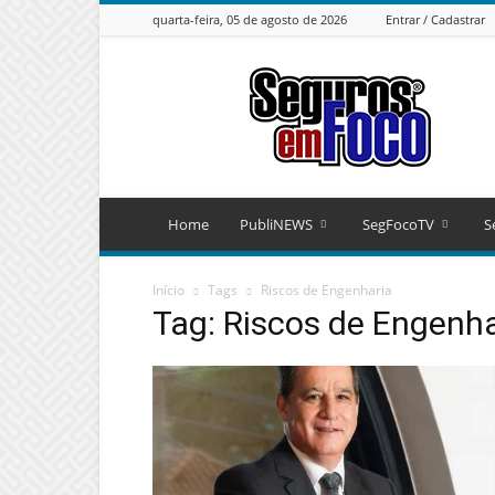
quarta-feira, 05 de agosto de 2026
Entrar / Cadastrar
Seguros
em
Foco
Home
PubliNEWS
SegFocoTV
S
Início
Tags
Riscos de Engenharia
Tag: Riscos de Engenha