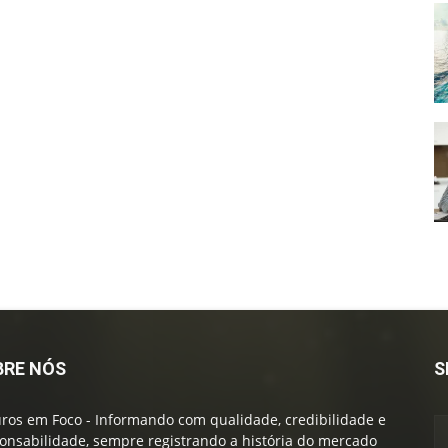
BRE NÓS
S
ros em Foco - Informando com qualidade, credibilidade e
onsabilidade, sempre registrando a história do mercado