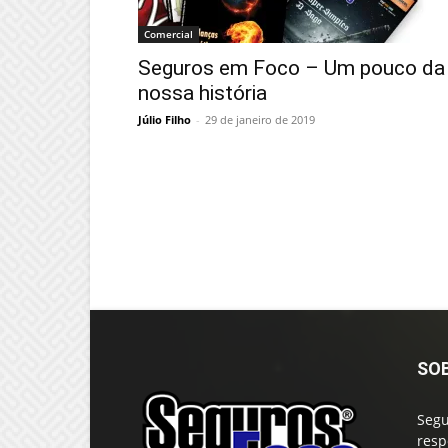
Comercial
Seguros em Foco – Um pouco da
nossa história
Júlio Filho
-
29 de janeiro de 2019
SO
Segu
resp