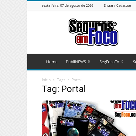
sexta-feira, 07 de agosto de 2026
Entrar / Cadastrar
Seguros
em
Foco
Home
PubliNEWS
SegFocoTV
S
Início
Tags
Portal
Tag: Portal