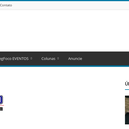
Contato
egFoco EVENTOS
Colunas
Anuncie
Ú