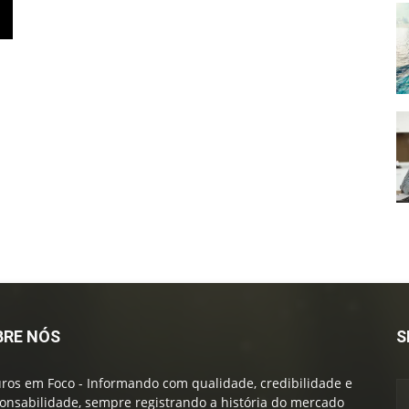
BRE NÓS
S
ros em Foco - Informando com qualidade, credibilidade e
onsabilidade, sempre registrando a história do mercado