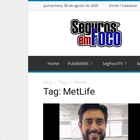
quinta-feira, 06 de agosto de 2026
Entrar / Cadastrar
Seguros
em
Foco
Home
PubliNEWS
SegFocoTV
S
Início
Tags
MetLife
Tag: MetLife