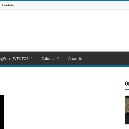
Contato
egFoco EVENTOS
Colunas
Anuncie
Ú