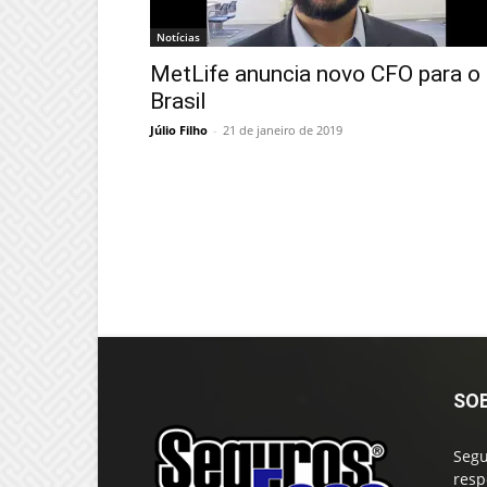
Notícias
MetLife anuncia novo CFO para o
Brasil
Júlio Filho
-
21 de janeiro de 2019
SO
Segu
resp